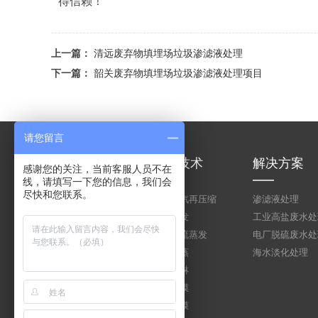
得信赖！
上一篇：
清远废弃物填埋场垃圾渗滤液处理
下一篇：
韶关废弃物填埋场垃圾渗滤液处理项目
请您留言
关于闻扬
工艺技术
解决方案
感谢您的关注，当前客服人员不在
线，请填写一下您的信息，我们会
尽快和您联系。
公司简介
机械蒸汽再压缩
渗滤液处理
企业文化
多效蒸发
工业高盐废水处
技术实力
多效射流蒸发
电厂脱硫废水处
荣誉资质
多级闪蒸
海水淡化处理
卧管喷淋
立管降膜
立管升膜